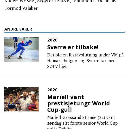
Kilder: WSSSA, Skøyter 15.46.6, “Sammen i 100 år” av
Tormod Valaker
ANDRE SAKER
2020
Sverre er tilbake!
Det ble en festavslutning under VM på
Hamar i helgen - og Sverre tar med
SØLV hjem
2020
Mariell vant
prestisjetungt World
Cup-gull
Mariell Gaassand Strume (22) vant
søndag sitt første senior World Cup
gull i Dublin.