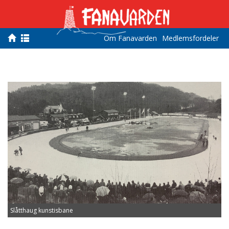
Om Fanavarden
Medlemsfordeler
Slåtthaug kunstisbane
S