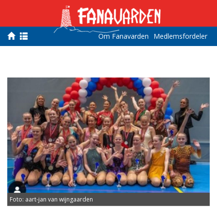
Om Fanavarden
Medlemsfordeler
Foto: aart-jan van wijngaarden
F