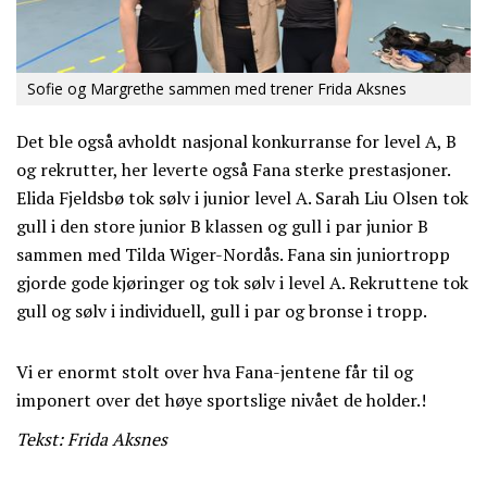
Sofie og Margrethe sammen med trener Frida Aksnes
Det ble også avholdt nasjonal konkurranse for level A, B
og rekrutter, her leverte også Fana sterke prestasjoner.
Elida Fjeldsbø tok sølv i junior level A. Sarah Liu Olsen tok
gull i den store junior B klassen og gull i par junior B
sammen med Tilda Wiger-Nordås. Fana sin juniortropp
gjorde gode kjøringer og tok sølv i level A. Rekruttene tok
gull og sølv i individuell, gull i par og bronse i tropp.
Vi er enormt stolt over hva Fana-jentene får til og
imponert over det høye sportslige nivået de holder.!
Tekst: Frida Aksnes